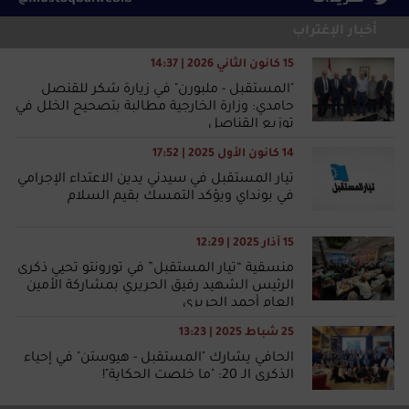
تغريدات
@Mustaqbalweblb
أخبار الإغتراب
15 كانون الثاني 2026 | 14:37
"المستقبل - ملبورن" في زيارة شكر للقنصل
حامدي: وزارة الخارجية مطالبة بتصحيح الخلل في
توزيع القناصل
14 كانون الأول 2025 | 17:52
تيار المستقبل في سيدني يدين الاعتداء الإجرامي
في بونداي ويؤكد التمسك بقيم السلام
15 آذار 2025 | 12:29
منسقية “تيار المستقبل” في تورونتو تحيي ذكرى
الرئيس الشهيد رفيق الحريري بمشاركة الأمين
العام أحمد الحريري
25 شباط 2025 | 13:23
الحافي يشارك "المستقبل - هيوستن" في إحياء
الذكرى الـ 20: "ما خلصت الحكاية"!