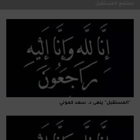
مجتمع المستقبل
"المستقبل" ينعى د. سعد كموني