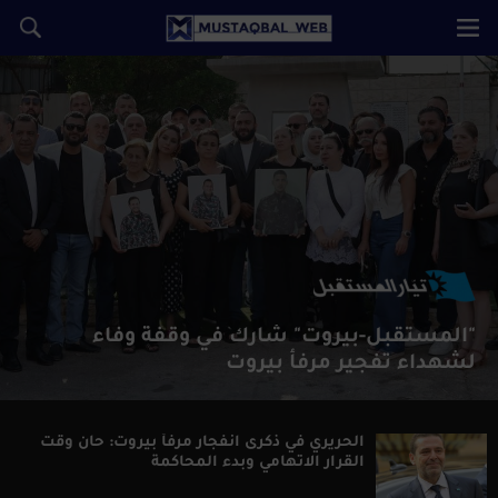
"المستقبل-بيروت" شارك في وقفة وفاء
لشهداء تفجير مرفأ بيروت
الحريري في ذكرى انفجار مرفأ بيروت: حان وقت
القرار الاتهامي وبدء المحاكمة