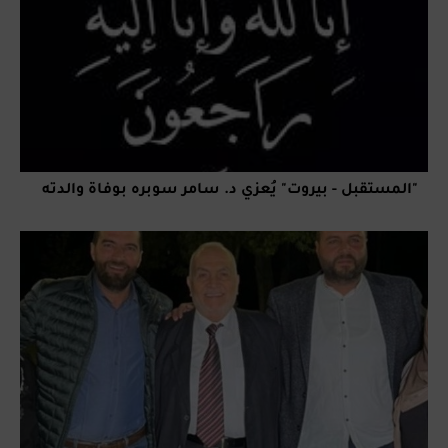
"المستقبل - بيروت" يُعزي د. سامر سوبره بوفاة والدته