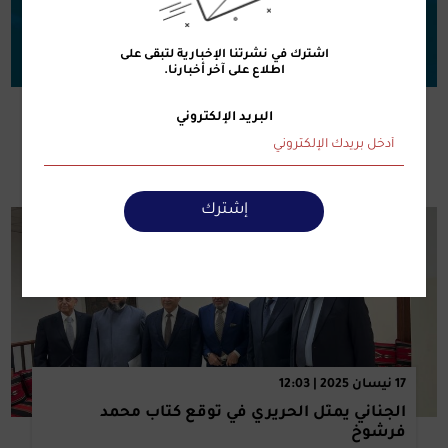
28 تشرين الثاني 2025 | 13:33
اشترك في نشرتنا الإخبارية لتبقى على
اطلاع على آخر أخبارنا.
منيمنة تمثّل "المستقبل" في الـ" Liberal
Partnership Day" في هولندا
البريد الإلكتروني
إشترك
17 نيسان 2025 | 12:03
الجناني يمثل الحريري في توقع كتاب محمد
فرشوخ