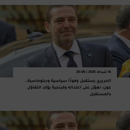
16 شباط 2026 | 20:06
الحريري يستقبل وفودًا سياسية ودبلوماسية…
عون: نعوّل على اعتداله وفرنجية يؤكد التفاؤل
بالمستقبل