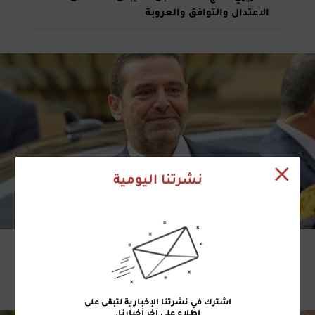
الاعتدال والتوافق والعروبة
نشرتنا اليومية
18 شباط 2026 | 16:59
الحريري يستقبل الاتحاد العمالي العام
و«الطاشناق» ومخاتير بيروت… وتأكيد على دور
«المستقبل» في المرحلة الصعبة
اشترك في نشرتنا الإخبارية لتبقى على
اطلاع على آخر أخبارنا.