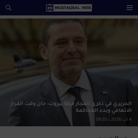
الحريري في ذكرى انفجار مرفأ بيروت: حان وقت القرار
الاتهامي وبدء المحاكمة
4 آب 2026 | 09:35