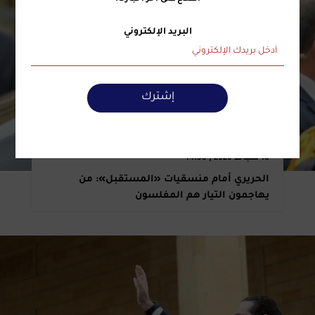
البريد الإلكتروني
إشترك
18 شباط 2026 | 14:36
الحريري أمام منسقيات «المستقبل»: من
يهاجمون التيار هم المفلسون