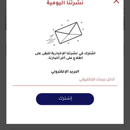
نشرتنا اليومية
على مدار الساعة
اشترك في نشرتنا الإخبارية لتبقى على
اطلاع على آخر أخبارنا.
21:27
المؤسسة الأمريكية من أجل لبنان تستضيف
فعالية مجلس الأمن الاستشاري لما وراء البحار
البريد الإلكتروني
(OSAC) في بيروت لتعزيز الشراكة الأمنية
16:14
انتهاء الجولة السابعة من المفاوضات بين لبنان
واسرائيل
إشترك
16:03
مفاوضات روما: تعنّت إسرائيلي رغم إصرار لبنان
على وقف الاعتداءات والمنطقة التجريبية الجديدة