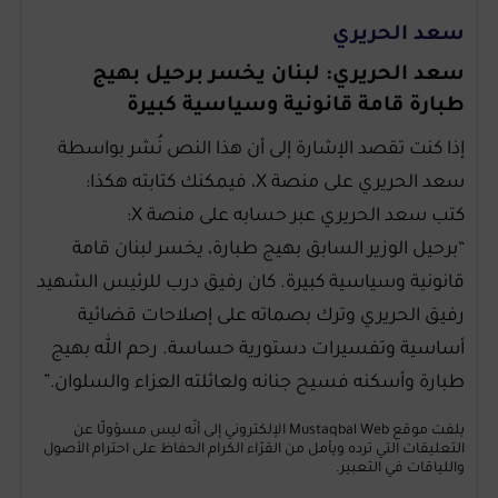
سعد الحريري
سعد الحريري: لبنان يخسر برحيل بهيج
طبارة قامة قانونية وسياسية كبيرة
إذا كنت تقصد الإشارة إلى أن هذا النص نُشر بواسطة
سعد الحريري على منصة X، فيمكنك كتابته هكذا:
كتب سعد الحريري عبر حسابه على منصة X:
“برحيل الوزير السابق بهيج طبارة، يخسر لبنان قامة
قانونية وسياسية كبيرة. كان رفيق درب للرئيس الشهيد
رفيق الحريري وترك بصماته على إصلاحات قضائية
أساسية وتفسيرات دستورية حساسة. رحم الله بهيج
طبارة وأسكنه فسيح جنانه ولعائلته العزاء والسلوان.”
يلفت موقع Mustaqbal Web الإلكتروني إلى أنّه ليس مسؤولًا عن
التعليقات التي ترده ويأمل من القرّاء الكرام الحفاظ على احترام الأصول
واللياقات في التعبير.