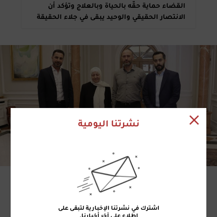
القضاء حماية حقّه بالحياة وبالعلاج وتؤكد أن
الانتصار الحقيقي والوحيد يبقى في جلاء الحقيقة
نشرتنا اليومية
2 آب 2026 | 16:43
بهية الحريري أمام ناشطين من مبادرة "وطن
بيجمعنا": الدولة مطالَبةٌ بتعزيز حضورها ودعم
صمود الناس جنوباً
اشترك في نشرتنا الإخبارية لتبقى على
اطلاع على آخر أخبارنا.