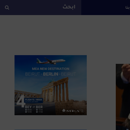
بنا
ة