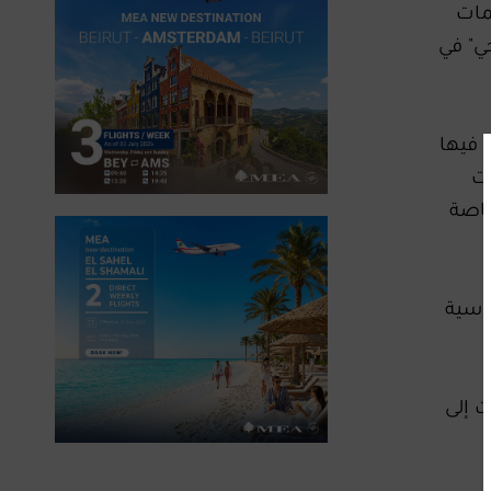
مات
ي" في
 فيها
فت
خاصة
ساسية
ت إلى