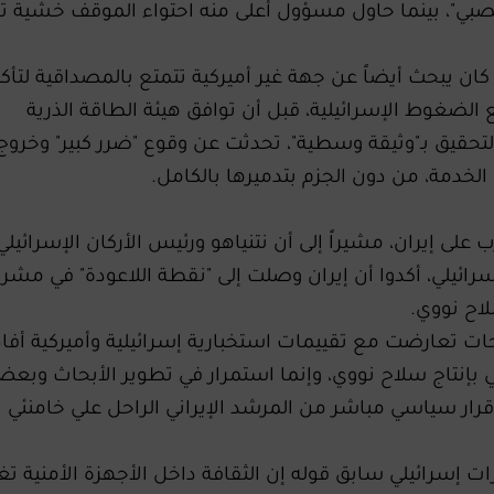
منصبي"، بينما حاول مسؤول أعلى منه احتواء الموقف خشية
ان يبحث أيضاً عن جهة غير أميركية تتمتع بالمصداقية لتأكي
مع الضغوط الإسرائيلية، قبل أن توافق هيئة الطاقة الذرية
لتحقيق بـ"وثيقة وسطية"، تحدثت عن وقوع "ضرر كبير" وخروج 
الخدمة، من دون الجزم بتدميرها بالكامل.
 على إيران، مشيراً إلى أن نتنياهو ورئيس الأركان الإسرائيلي
رائيلي، أكدوا أن إيران وصلت إلى "نقطة اللاعودة" في مشر
لاح نووي.
ات تعارضت مع تقييمات استخبارية إسرائيلية وأميركية أفا
لي بإنتاج سلاح نووي، وإنما استمرار في تطوير الأبحاث وبع
قرار سياسي مباشر من المرشد الإيراني الراحل علي خامنئي
 إسرائيلي سابق قوله إن الثقافة داخل الأجهزة الأمنية تغ