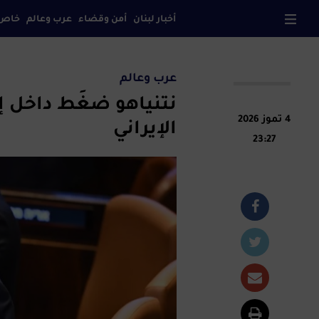
أخبار لبنان
أمن وقضاء
عرب وعالم
خاص
صح
عرب وعالم
نتنياهو ضغَط داخل إ
4 تموز 2026
الإيراني
23:27