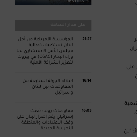
على مدار الساعة
ر
21:27
المؤسسة الأمريكية من أجل
لبنان تستضيف فعالية
ر،
مجلس الأمن الاستشاري لما
وراء البحار (OSAC) في بيروت
لتعزيز الشراكة الأمنية
 على
16:14
انتهاء الجولة السابعة من
المفاوضات بين لبنان
واسرائيل
شعبة
16:03
مفاوضات روما: تعنّت
،
إسرائيلي رغم إصرار لبنان على
وقف الاعتداءات والمنطقة
التجريبية الجديدة
 "لن