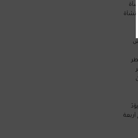
شأة
منشأة
وس
طر
ؤدّ
أربعة