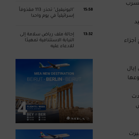
 تسرب
15:58
"اليونيفيل" تحذر: 113 مقذوفاً
إسرائيلياً في يوم واحد!
د
13:32
إحالة ملف رياض سلامة إلى
أجزاء
النيابة الاستئنافية تمهيدًا
للادعاء عليه
 إيال
وعها
دت
ض
يرت