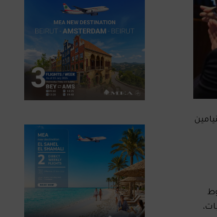
يامين
وط
ات،