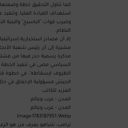
كما تناول التحقيق خطة وضعتها ا
استهداف القيادة العليا، وتنفيذ 
وضرب قوات "الباسيج" والبنية التح
النظام.
إلا أن مصادر استخبارية إسرائيلي
مشيرة إلى أن رئيس شعبة الأبحاث
مذكرة رسمية حذر فيها من فشلها
السياسي مضى في تنفيذ الخطة بع
الظروف لإسقاطه"، في خطوة قال
الجيش مسؤولية الإخفاق في حال 
المزيد للكاتب
المدن - عرب وعالم
المدن - عرب وعالم
Image-1783187951.Webp
ترامب: نتنياهو يعرف من هو الزعي