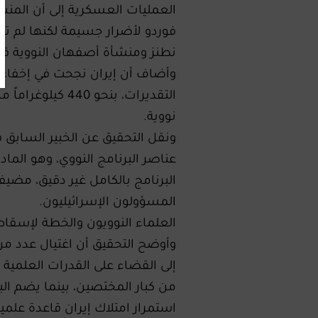
العمليات العسكرية إلى أن المنشآ
فوردو لأضرار جسيمة لكنها لم تخ
نطنز ومنشأة أصفهان النووية قا
وأضاف أن إيران نجحت في إخفاء 
التقديرات، بنحو
نووية.
ونقل التحقيق عن الخبير السابق 
عناصر البرنامج النووي، وهو الماد
البرنامج بالكامل غير دقيق، مضي
المسؤولون الإسرائيليون.
العلماء النوويون والخطة لإسقاط
وأوضح التحقيق أن اغتيال عدد من الع
إلى القضاء على القدرات العلمية 
من كبار المختصين، بينما يضم الب
استمرار امتلاك إيران قاعدة علمي