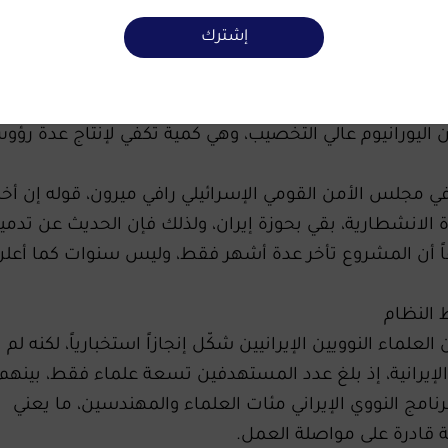
ت النووية الإيرانية لم تُدمّر بالكامل، إذ تعرضت منشأة من
إشترك
رج نهائياً من الخدمة، فيما بقيت أجزاء مهمة من منشأتي 
ئمة.
ونقل جزء من أجهزة الطرد المركزي، كما احتفظت، وفق
 440 كيلوغراماً من اليورانيوم عالي التخصيب، وهي كمية تكفي لإنتاج عدة رؤ
في مجلس الأمن القومي الإسرائيلي رافي ميرون، قوله إن أخ
ة الانشطارية، بقي بحوزة إيران، ولذلك فإن الحديث عن تدمير
فاً أن المشروع تأخر عدة أشهر فقط، وليس سنوات كما أعلن
 النظام
لماء النوويين الإيرانيين شكّل إنجازاً استخبارياً، لكنه لم ي
الإيرانية، إذ بلغ عدد المستهدفين تسعة علماء فقط، بينهم 
رنامج النووي الإيراني مئات العلماء والمهندسين، ما يعني
ة قادرة على مواصلة العمل.