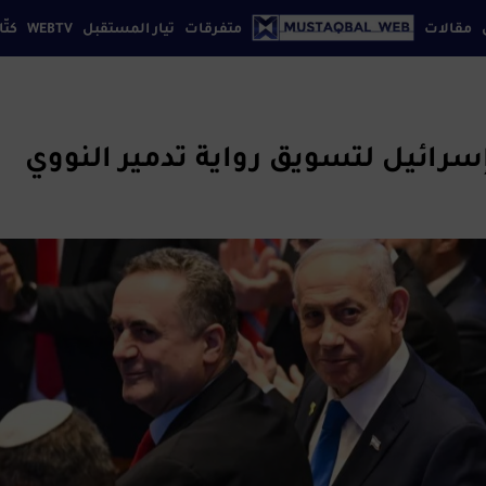
مقالات
متفرقات
تيار المستقبل
WEBTV
كتّا
إقتصاد
افة بيروت
كتابنا
تواصل معنا
سياسة الخصوصي
ثقافة
تكنولوجيا
سرائيل لتسويق رواية تدمير النووي
رياضة
سياحة
فن
مجتمع
منوعات
موضة
مواقع
إجتماعية