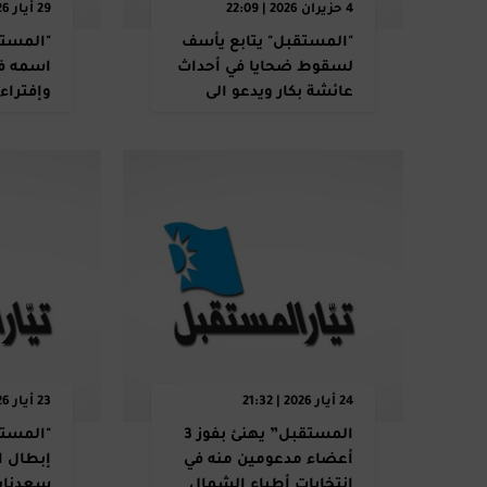
4 حزيران 2026 | 22:09
29 أيار 2026 | 10:50
"المستقبل" يتابع يأسف
"المستق
لسقوط ضحايا في أحداث
اسمه في
عائشة بكار ويدعو الى
وإفتراء
التهدئة وضبط النفس
المروجي
24 أيار 2026 | 21:32
23 أيار 2026 | 16:38
المستقبل” يهنئ بفوز 3
"المستق
أعضاء مدعومين منه في
إبطال ا
انتخابات أطباء الشمال
سعدنايل