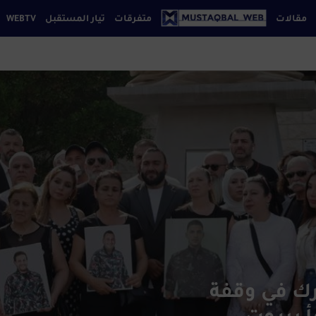
مقالات
متفرقات
تيار المستقبل
WEBTV
إقتصاد
فة بيروت
كتابنا
تواصل معنا
سياسة الخصوصي
ثقافة
تكنولوجيا
رياضة
سياحة
فن
مجتمع
منوعات
موضة
مواقع
إجتماعية
ك في وقفة