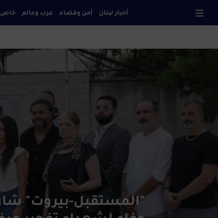
أخبار لبنان
أمن وقضاء
عرب وعالم
خاص
صحا
"المستقبل-بيروت" شار