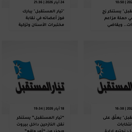
24 أيار 2026 | 21:36
بل" يستنكر زج
"تيار المستقبل" يبارك
 حملة مزاعم
فوز أعضائه في نقابة
ات.. ويقاضي
مختبرات الأسنان وتزكية
ن
أربعة أعضاء في المجلس
18 أيار 2026 | 19:34
بل" يعلّق على
“تيار المستقبل” يستنكر
نتخابات
نقل النازحين داخل بيروت
: نحترم إرادة
ويحذر من “أمر واقع”