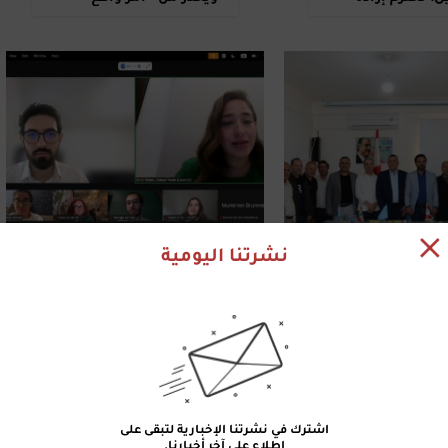
 ونرفض توريطنا
جديد
ات
نشرتنا اليومية
6 أيار 2026 | 00:57
"التقدمي" يزور
فرح سنو من "شباب
 "المستقبل" في
المستقبل" نائبة لرئيس
لغربي وراشيا
شبكة SWANA
على الشراكة
اشترك في نشرتنا الإخبارية لتبقى على
اطلاع على آخر أخبارنا.