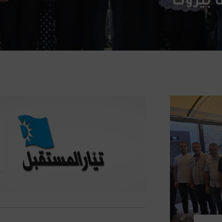
أ بيروت