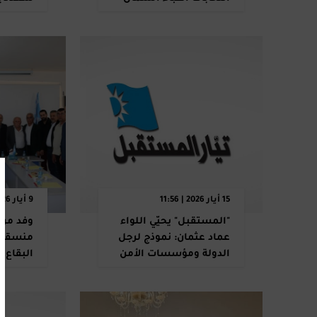
الأهالي
بالتجاذب
15 أيار 2026 | 11:56
9 أيار 2026 | 20:29
"المستقبل" يحيّي اللواء
وفد من 
عماد عثمان: نموذج لرجل
منسقية
الدولة ومؤسسات الأمن
البقاع ا
في لبنان
تأكيداً 
الوطنية