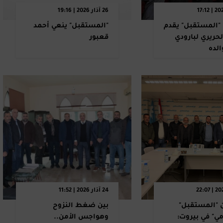
26 آذار 2026 | 19:16
"المستقبل" يقدم
"المستقبل" ينعي أحمد
لحريري لبارودي
قعبور
الده
24 آذار 2026 | 11:52
ن "المستقبل"
بين ضغط النزوح
مي" في بيروت:
وهواجس الأمن..