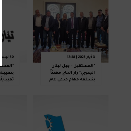
3 أيار 2026 | 12:58
30 نيسان 2026 | 20:37
"المستقبل - جبل لبنان
"المستق
الجنوبي" زار الحاج مهنئاً
بتعيينه 
بتسلمه مهام مدعي عام
تمييزياً
التمييز: للتمسك بالوحدة
.. باطل"
الوطنية