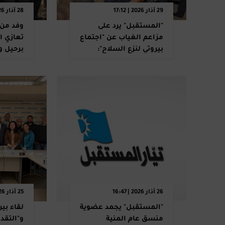
29 آذار 2026 | 17:12
28 آذار 2026 | 17:12
"المستقبل" يرد على
وفد من 
مزاعم الغياب عن "اجتماع
تعازي ا
بيروتي لنزع السلاح":
برحيل و
"حبل الكذب قصير"!
26 آذار 2026 | 16:47
25 آذار 2026 | 22:07
"المستقبل" يجمد عضوية
لقاء بي
منسق عام المنية
و"التقد