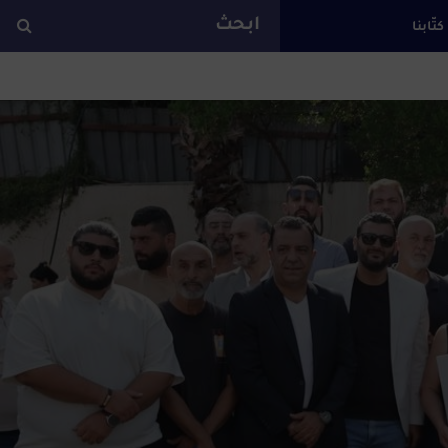
كتّابنا
ة