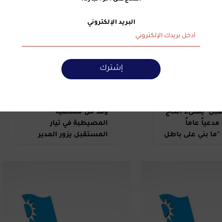
البريد الإلكتروني
إشترك
27 نيسان 2026 | 17:52
بل" يهنىء الحاج
وفد من منسقية
مدعياً عاماً
المصيطبة في تيار
: "ما بني على باطل
المستقبل يزور المدير
العام للدفاع المدني