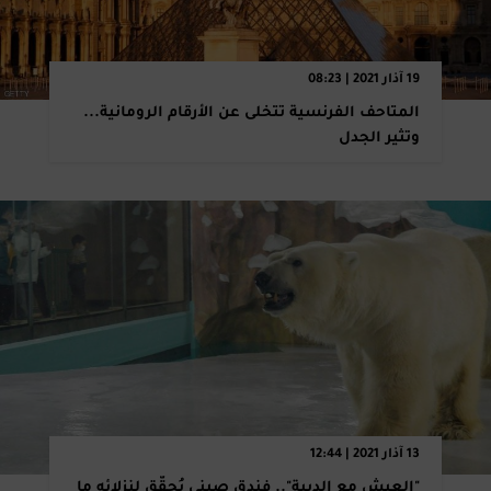
19 آذار 2021 | 08:23
المتاحف الفرنسية تتخلى عن الأرقام الرومانية...
وتثير الجدل
13 آذار 2021 | 12:44
‎"‎العيش مع الدببة".. فندق صيني يُحقّق لنزلائه ما