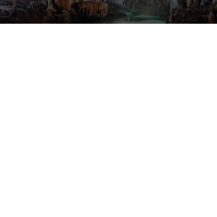
29 تموز 2020 | 15:04
التزاما بالتدابير الوقائية.. إقفال مرفق جعيتا ‏
6 تموز 2020 | 21:04
دبي "جاهزة" لاستقبال السياح