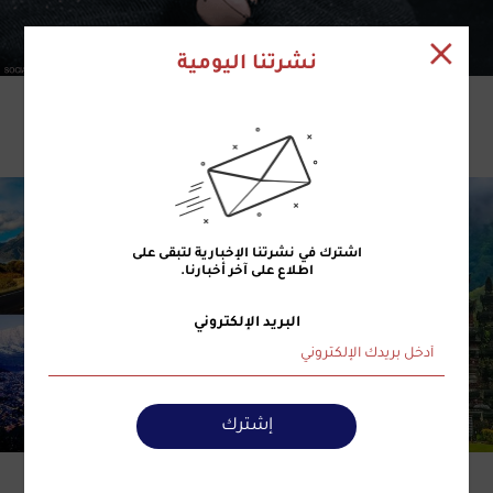
7 آذار 2021 | 17:08
نشرتنا اليومية
‏"لا جوارب ممزّقة".. نصيحة ذهبية قبل زيارة
اليابان!‏
اشترك في نشرتنا الإخبارية لتبقى على
اطلاع على آخر أخبارنا.
البريد الإلكتروني
إشترك
31 كانون الثاني 2021 | 14:19
ما هي الوجهات "الأكثر شعبية" عالمياً؟