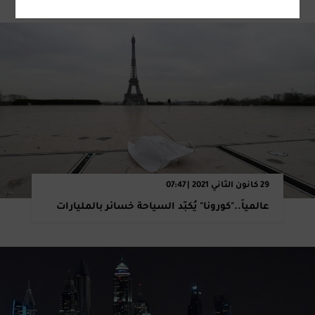
29 كانون الثاني 2021 | 07:47
عالمياً.."كورونا" يُكبّد السياحة خسائر بالمليارات