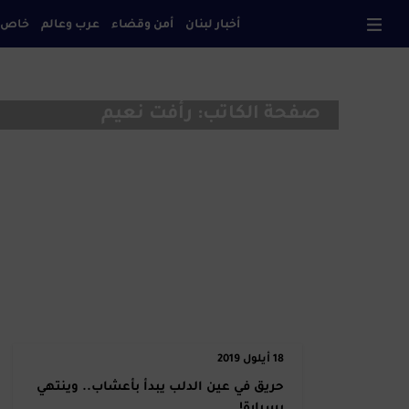
أخبار لبنان
أمن وقضاء
عرب وعالم
خاص
صحا
صفحة الكاتب: رأفت نعيم
18 أيلول 2019
حريق في عين الدلب يبدأ بأعشاب.. وينتهي
بسيارة!