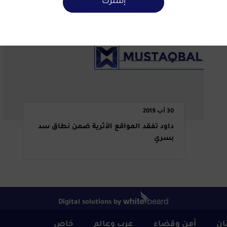
إشترك
30 آب 2019
داود تفقد المواقع الأثرية ضمن نطاق سد
بسري
Digital solutions by
نان
أمن وقضاء
عرب وعالم
خاص