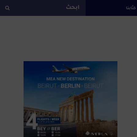
كتّابنا
ة