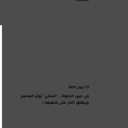
17 أيلول 2019
في عين الحلوة.. "البحتي" يُوتّر المخيم
ويطلق النار على شقيقه !