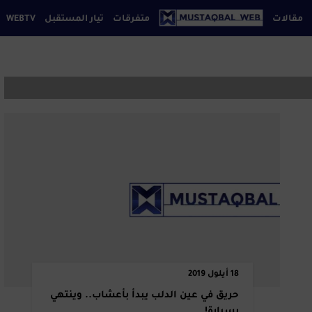
مقالات
متفرقات
تيار المستقبل
WEBTV
إقتصاد
فة بيروت
كتابنا
تواصل معنا
سياسة الخصوصي
ثقافة
تكنولوجيا
رياضة
سياحة
فن
مجتمع
منوعات
موضة
مواقع
18 أيلول 2019
إجتماعية
حريق في عين الدلب يبدأ بأعشاب.. وينتهي
بسيارة!