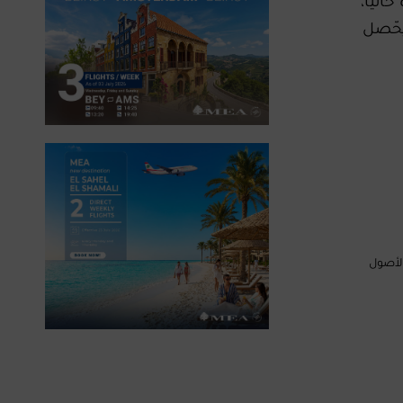
اليا،
يحّصل
م الأصول