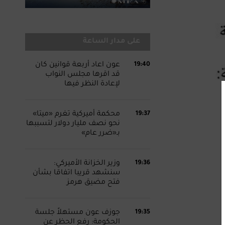
على مدار الساعة
19:40
عون اعاد أربعة قوانين كان
قد اقرها مجلس النواب
لإعادة النظر فيها
19:37
محكمة أميركية تغرم «ميتا»
نحو نصف مليار دولار لتسببها
بـ«ضرر عام»
19:36
وزير الخزانة الأميركي:
سنشهد قريبا اتفاقا بشأن
فتح مضيق هرمز
19:35
جوزف عون مستهلاً جلسة
الحكومة: رفع الحظر عن