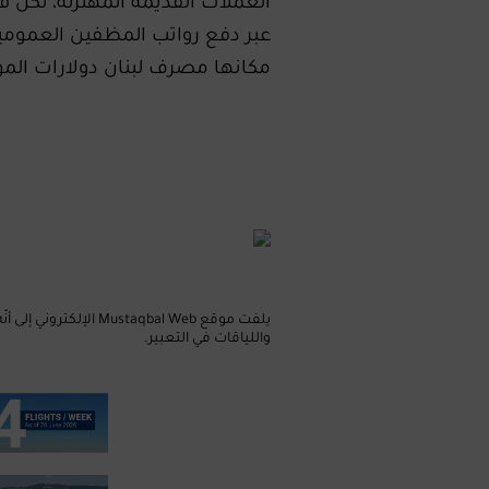
العملات القديمة المهترئة، لكن ف
عبر دفع رواتب المظفين العمومي
مكانها مصرف لبنان دولارات المودعين
يلفت موقع taqbal Web
واللياقات في التعبير.