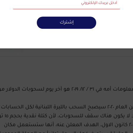
إشترك
في سياق الأخبار الملفقة زعمت معلومات أمه في ‏٣١ / ١٢/ ٢٠١٩ هو آخر يوم لسحوبات الدولار
إذ نشر أحد الناشطين أنه "بدءا من العام ٢٠٢٠ سيصبح السحب بالليرة اللبنانية لكل الحسابات
‏وحسب سعر الصرف الرسمي.
ليرة لبنانية ستصل الى بيروت في ٢٠ كانون الاول، الهدف المعلن عنه، أنها ستستعمل ‏مكان