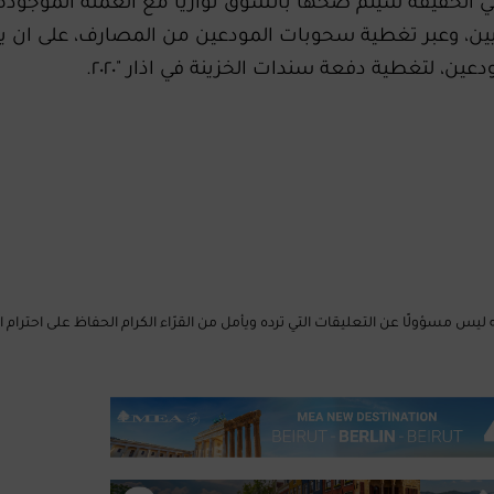
ي الحقيقة سيتم ضخها بالسوق توازيأ مع العملة الموجودة ‏ح
ين، وعبر تغطية سحوبات المودعين من المصارف، ‏على ان 
، لتغطية دفعة سندات الخزينة في اذار ‏‏"٢٠٢٠.‏
Mus الإلكتروني إلى أنّه ليس مسؤولًا عن التعليقات التي ترده ويأمل من القرّاء الكرام الحفاظ على احترا