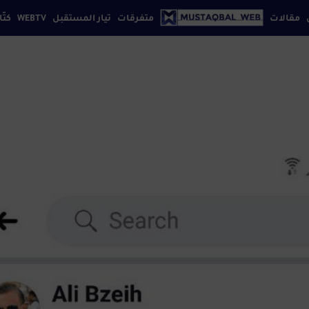
مقالات
متفرقات
تيار المستقبل
WEBTV
كتّا
إقتصاد
افة بيروت
كتابنا
تواصل معنا
سياسة الخصوصي
ثقافة
تكنولوجيا
رياضة
سياحة
فن
مجتمع
منوعات
موضة
مواقع
إجتماعية