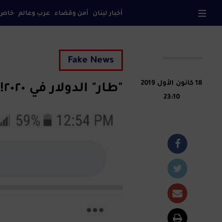
أخبار لبنان
أمن وقضاء
عرب وعالم
خاص
صح
Fake News
18 كانون الأول 2019
‏"طار" الدولار في ٢٠٢٠!‏
23:10