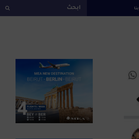
بنا
ة