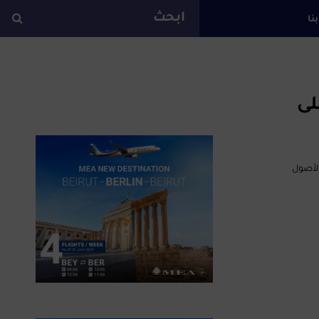
بنا
ة
لى
م الأصول