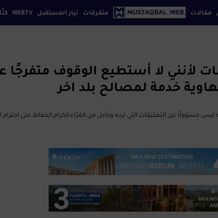
مقالات
متفرقات
تيار المستقبل
WEBTV
كتّا
إقتصاد
افة بيروت
كتابنا
تواصل معنا
سياسة الخصوصي
ثقافة
تكنولوجيا
ت لأنني لا أستطيع الوقوف متفرجًا ع
رياضة
هاوية خدمة لمصالح بلد اخر
سياحة
Mus الإلكتروني إلى أنّه ليس مسؤولًا عن التعليقات التي ترده ويأمل من القرّاء الكرام الحفاظ على احترا
فن
مجتمع
منوعات
موضة
مواقع
إجتماعية