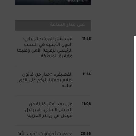
على مدار الساعة
11:38
مستشار المرشد الإيراني:
القوى الأجنبية هي السبب
الرئيسي لزعزعة الأمن وعليها
مغادرة المنطقة
11:14
القصيفي: «حذارِ من قانون
إعلام يجعلنا نترحّم على الذي
قبله»
11:08
على بعد أمتار قليلة من
الجيش اللبناني.. اسرائيل
تتوغل في زوطر الغربية!
20:36
يديعوت أحرونوت: "حزب الله"