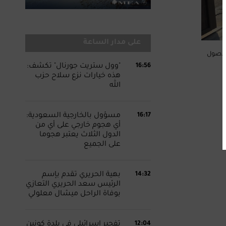
على مدار الساعة
م الأصول
16:56
"وول ستريت جورنال" تكشف:
هذه خيارات نزع سلاح حزب
الله
16:17
مسؤول بالخارجية السعودية:
أي هجوم خارجي على أي من
الدول الثلاث يعتبر هجوما
على الجميع
14:32
بهية الحريري تقدم بإسم
الرئيس سعد الحريري التعازي
بوفاة الراحل ميشال معلولي
12:04
تفجير اسرائيلي في بلدة كونين