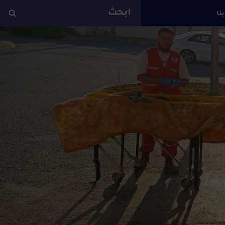
بنا
ة