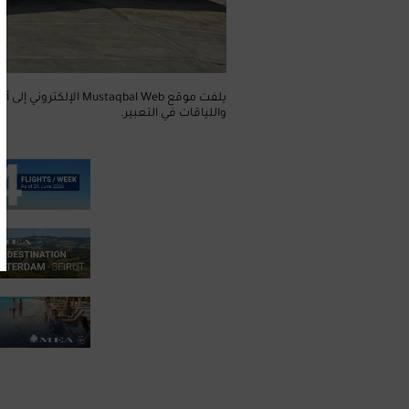
يلفت موقع taqbal Web
واللياقات في التعبير.