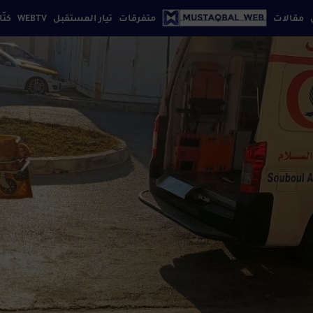
مقالات
متفرقات
تيار المستقبل
WEBTV
كتّا
إقتصاد
افة بيروت
كتابنا
تواصل معنا
سياسة الخصوصي
ثقافة
تكنولوجيا
رياضة
سياحة
فن
مجتمع
منوعات
موضة
مواقع
إجتماعية