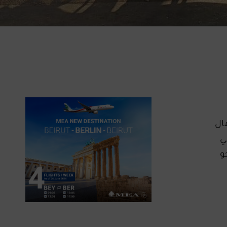
ال
ي
نحو