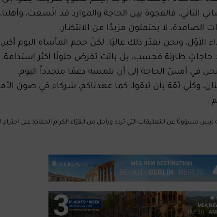
ني الثاني. فالفجوة بين الحاجة والموارد قد اتّسعت، وأهلنا،
ات الصامدة، لا يحتملون مزيدًا من الانتظار.
 الأوّل، ونحن نقدّر ذلك عاليًا. لكنّ حجم المأساة اليوم أكبر،
 حاجاتٍ طارئة فحسب، بل باتت تفرض حلولًا أكثر استدامة.
حن في أمسّ الحاجة إلى أن نلمسه دعمًا متجدداً اليوم.
ن، وكلّي ثقة بأن تبقوا، كما عهدناكم، شركاء في صون الأم
".
Mus الإلكتروني إلى أنّه ليس مسؤولًا عن التعليقات التي ترده ويأمل من القرّاء الكرام الحفاظ على احترا