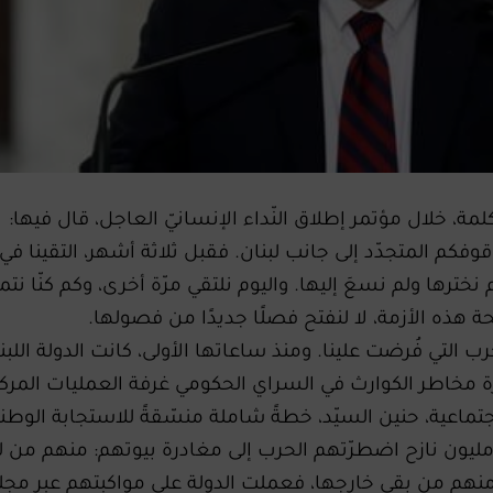
ة، خلال مؤتمر إطلاق النّداء الإنسانيّ العاجل، قال فيها:
وفكم المتجدّد إلى جانب لبنان. فقبل ثلاثة أشهر، التقينا في
نخترها ولم نسعَ إليها. واليوم نلتقي مرّة أخرى، وكم كنّا نتمن
 هذه الأزمة، لا لنفتح فصلًا جديدًا من فصولها.
 التي فُرضت علينا. ومنذ ساعاتها الأولى، كانت الدولة اللبنا
ة مخاطر الكوارث في السراي الحكومي غرفة العمليات المركز
تماعية، حنين السيّد، خطةً شاملة منسّقةً للاستجابة الوطني
يون نازح اضطرّتهم الحرب إلى مغادرة بيوتهم: منهم من لج
ة، ومنهم من بقي خارجها، فعملت الدولة على مواكبتهم عبر م