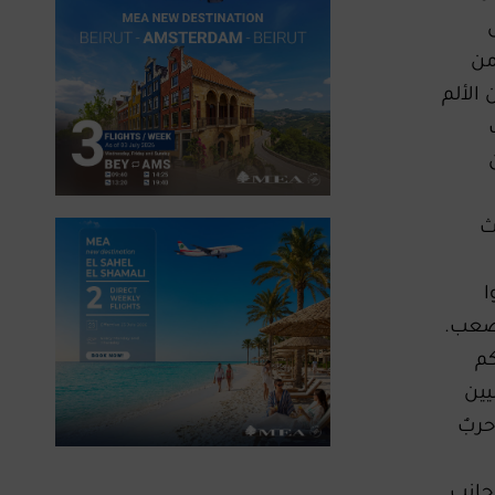
من
 الألم
ث
ا
أصعب.
كم
يين
حربٌ
 جانب