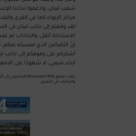
شعب لبنان، وادعموا نداءنا الإنسا
مراكز الإيواء كما في القرى والبلد
لقد وقفتم إلى جانب لبنان في النداء
الاستجابة أثقل، والحاجات لم تعد
إنّ التضامن الذي لمسناه منكم، ن
أشكركم على وقوفكم إلى جانب لبنا
أبناء شعبي، لا شهودًا على آلامهم
يلفت موقع taqbal Web
واللياقات في التعبير.