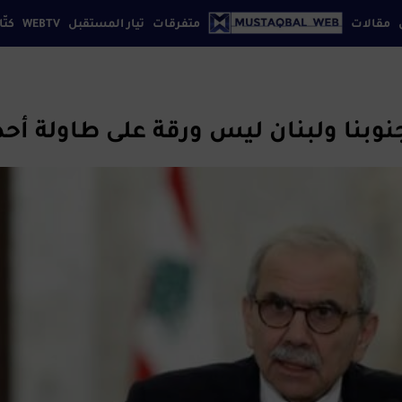
مقالات
متفرقات
تيار المستقبل
WEBTV
كتّا
إقتصاد
افة بيروت
كتابنا
تواصل معنا
سياسة الخصوصي
ثقافة
تكنولوجيا
نوبنا ولبنان ليس ورقة على طاولة أحد
رياضة
سياحة
فن
مجتمع
منوعات
موضة
مواقع
إجتماعية