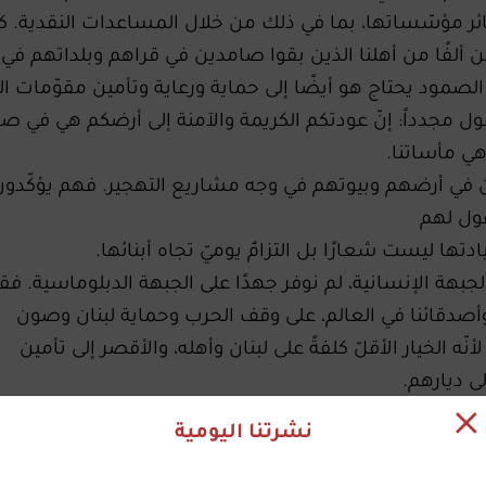
سائر مؤسّساتها، بما في ذلك من خلال المساعدات النقدية. ك
لفًا من أهلنا الذين بقوا صامدين في قراهم وبلداتهم في
لصمود يحتاج هو أيضًا إلى حماية ورعاية وتأمين مقوّمات الح
 بالقول مجدداً: إنّ عودتكم الكريمة والآمنة إلى أرضكم هي في ص
هي مأساتنا.
ين في أرضهم وبيوتهم في وجه مشاريع التهجير. فهم يؤكّدون
أقول لهم
ادتها ليست شعارًا بل التزامٌ يوميّ تجاه أبنائها.
جبهة الإنسانية، لم نوفر جهدًا على الجبهة الدبلوماسية. فق
صدقائنا في العالم، على وقف الحرب وحماية لبنان وصون
ّه الخيار الأقلّ كلفةً على لبنان وأهله، والأقصر إلى تأمين
ى ديارهم.
هود أشقائنا العرب، وبتفهّمٍ أميركيّ، نجحنا في الوصول الى
نشرتنا اليومية
بنان، غير أنّ اللبنانيين فوجئوا أمس بأن يكون الحرس الثوري
أيّ طرفٍ آخر. وهذا تأكيدٌ جديد على أنّ هذه الحرب ليست حربن