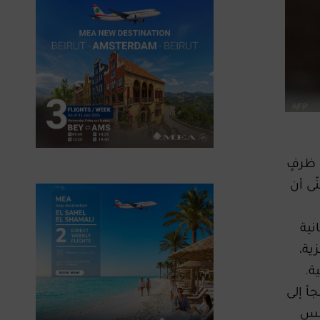
 ظرفٍ
ّى أن
نية
ية،
ة.
أ إلى
جلس