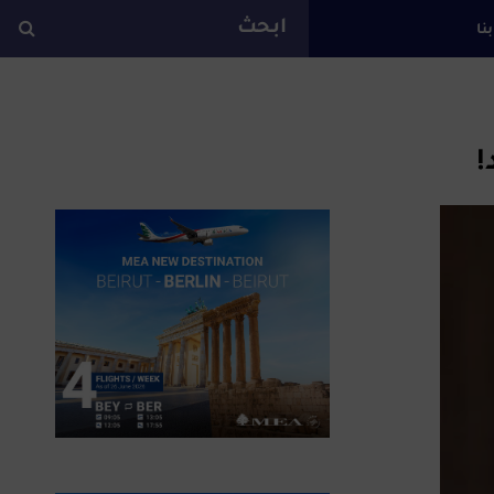
بنا
ة
!