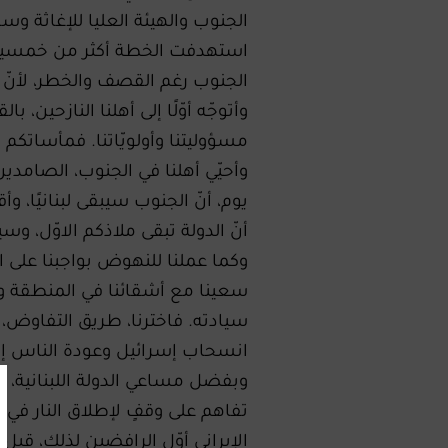
الجنوب والهيئة العليا للإغاثة و
استهدفت الخطة أكثر من خمسين أ
الجنوب رغم القصف والخطر، لأنّ ا
وأتوجّه أوّلًا إلى أهلنا النازحين،
مسؤوليتنا وأولويّاتنا. فمأساتكم 
وأحيّي أهلنا في الجنوب، الصامد
يوم، أنّ الجنوب سيبقى لبنانيًا، و
أنّ الدولة تبقى ملاذكم الاوّل، وسي
وكما عملنا للنهوض بواجبنا على ال
سعينا مع أشقائنا في المنطقة وأ
سيادته. فاخترنا، طريق التفاوض، لأن
انسحاب إسرائيل وعودة الناس إل
وبفضل مساعي الدولة اللبنانية، وج
تفاهم على وقفٍ لإطلاق النار في ل
الإيراني أوّل الرافضين لذلك، قبل 