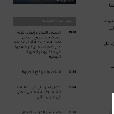
ما
ياة.
على مدار الساعة
لب
19:01
‏الجيش اللبنانيّ: إصابة ثلاثة
عسكريين بجروح أحدهم
إصابتُه متوسطة أثناء عملهم
، كل
على تفكيك ذخائر غير منفجرة
في بلدة زوطر الغربية -
النبطية
د
12:56
استعدوا لارتفاع الحرارة!
12:54
توغّل إسرائيلي في الأطراف
الشمالية لبلدة ميس الجبل
في جنوب لبنان
ا،
11:38
مستشار المرشد الإيراني: