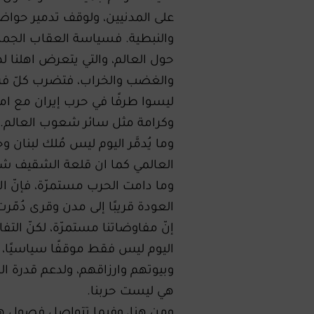
على المدنيين، ولوقف تدمير حواض
والنبطية. فسياسة العقاب الجماعي
حول العالم، والتي يتعرض اهلنا له
والغضب والخراب، فتضرب كلّ فرصة
ليسوا طرفًا في حرب إيران مع امي
وكرامة مثل سائر شعوب العالم.
وما يُدمَّر اليوم ليس مُلك لبنان و
العالمي كما ان قلعة الشقيف شاه
وما دامت الحرب مستمرّة، فإنّ ال
العودة قريبًا إلى مدن وقرى دُمّ
إنّ مفاوضاتنا مستمرّة، لكنّ الت
اليوم ليس فقط موقفًا سياسيًا، بل
وبيوتهم وارزاقهم، ولدعم قدرة الد
هي ليست حربنا.
ومن هنا، وفيما تتواصل فصول هذه 