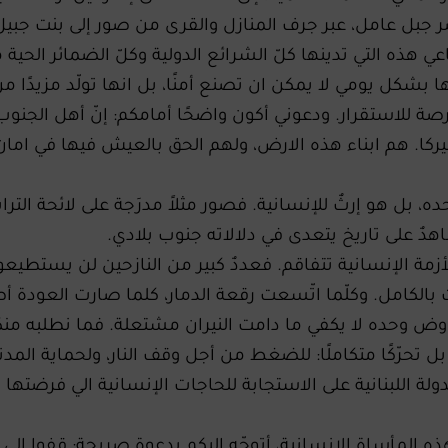
ر جبل عامل، عبر جرف المنازل والقرى من صور إلى بنت جبيل
 هذه التي تدينها كلّ الشرائع الدولية وكلّ الضمائر الحية 
ا بشكل يومي لا يمكن ان تصنع أمنًا، بل انها تولّد مزيدًا من
 للاستقرار. ودعوني أكون واضحًا أمامكم: إنّ أهل الجنوب
ركا. هم ابناء هذه الارض، ولهم الحق بالعيش فيها في امان
حده، بل هو إرثٌ للإنسانية. فصور مثلاً مدرَجة على لائحة الترا
دٌ على تاريخ يتعدى في دلالاته جنوب بلادي.
أزمة الإنسانية تتفاقم. فعددٌ كبير من النازحين لن يستطيعو
رت بالكامل. وكلّما اتّسعت رقعة الدمار، كلما صارت العودة 
فاوض وحده لا يكفي ما دامت النيران مشتعلة. فما نطلبه من
 تحرّكًا متكاملًا: للضغط من أجل وقف النار، ولحماية المدن
ولة اللبنانية على الاستجابة للحاجات الإنسانية الي فرضتها 
المأساة الإنسانية، أتوجّه إليكم بدعوةٍ صريحة: قِفوا إلى