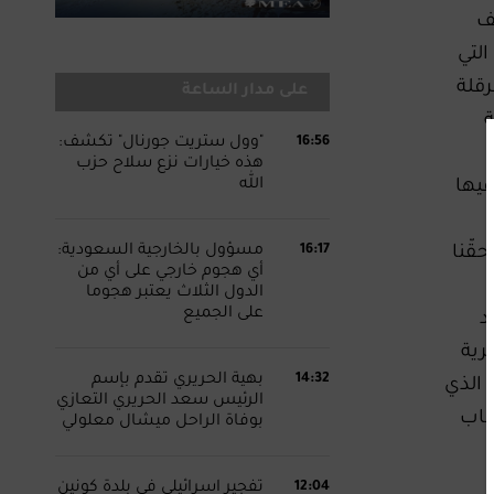
ّف
التي
قلة
على مدار الساعة
ة
16:56
"وول ستريت جورنال" تكشف:
هذه خيارات نزع سلاح حزب
الله
فيها
16:17
مسؤول بالخارجية السعودية:
قّنا
أي هجوم خارجي على أي من
الدول الثلاث يعتبر هجوما
على الجميع
د
 وفي موضوع حصرية
14:32
بهية الحريري تقدم بإسم
 الذي
الرئيس سعد الحريري التعازي
صة عام 2000 بعد الانسحاب
بوفاة الراحل ميشال معلولي
12:04
تفجير اسرائيلي في بلدة كونين