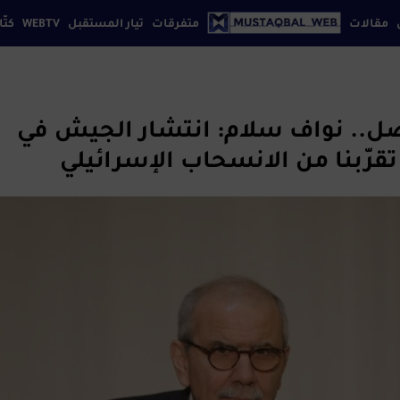
مقالات
متفرقات
تيار المستقبل
WEBTV
كتّا
إقتصاد
افة بيروت
كتابنا
تواصل معنا
سياسة الخصوصي
ثقافة
تكنولوجيا
ضل.. نواف سلام: انتشار الجيش في
رياضة
قرّبنا من الانسحاب الإسرائيلي
سياحة
فن
مجتمع
منوعات
موضة
مواقع
إجتماعية