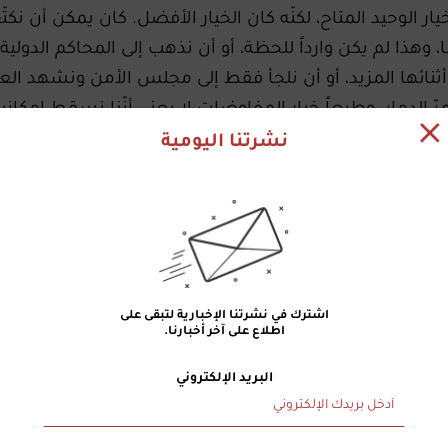
ار الوحيد المتاح، لكنّه كان الخيار الأفضل. كان يمكن أن نكت
 وهذا لم يكن وارداً للحظة، أو أن نذهب إلى المحاكم الدولية 
ائها المزيد، أو أن نلجأ فقط إلى مجلس الأمن ونشهد العر
 الدمار. وطبعاً خيار المفاوضات لا يعني أنّنا نسقط إمكاني
لأخرى بالتوازي معها".
نشرتنا اليومية
 جوزف عون اليوم، "فالمفاوضات لم تكن سهلة، ووفدنا واجه 
في هذه المفاوضات ليس جديداً. هو ما قلناه منذ اليوم الأول:
وعودة أهلنا إلى بيوتهم وقراهم بكرامة وأمان، متسلّحين بح
الدعم الدولي، وكذلك بالتفهّم الأميركي".
ب الليطاني من المسلحين والسلاح، فهذا ليس شرطاً فرضه أح
اشترك في نشرتنا الإخبارية لتبقى على
علينا. هذا ما تعهّد به لبنان أمام العالم حين وافق على القرار 1701 عام 2006.
اطلاع على آخر أخبارنا.
 اللبنانية، تأخّرنا كثيراً في تطبيق ما نصّ عليه اتفاق الطائف
وقّعه اللبنانيون، وهو ما ورد أيضاً في بياننا الوزاري. ولقد أضعنا الفر
البريد الإلكتروني
الإسرائيلي، ثم بعد الانسحاب السوري عام 2005. ولا يجوز أن نضيّع هذه الفرصة أيضاً، لأن
".