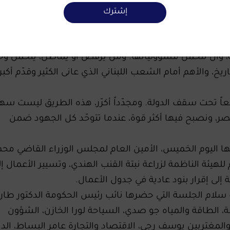
لية وملموسة: انتشار الجيش اللبناني في مناطق تجريبية كم
إشترك
نسحاب الكامل، بل يقرّبنا منه. وكل ساعة تمرّ من دون تنفيذ
 والمطلوب من جميع الأطراف أن تقدّم مصلحة لبنان وشعب
، وأن تتحمّل مسؤولياتها. ومن يرفض أو يماطل، يتحمّل وح
اريخ، والأهم أمام الشعب اللبناني الذي عانى الكثير وقدّم أكبر
معاً تحت سقف الدولة. ومجدّداً أكرّر، هذه الطريق ليست سهل
ر، ونصبح فيها أكثر قوة، عندما تتوحّد كل الجهود ضمن
تها اليوم الخميس، الأمين العام لمجلس الوزراء القاضي مح
للهيئة الناظمة لزراعة نبتة القنب الهندي، وتسيير الأعمال إل
إلى إقرار بنود عادية في جدول الأعمال.
لام الجلسة التي حضرها نائب رئيس الحكومة الدكتور طار
، الطاقة والمياه جو صدي، السياحة لورا الخازن، الشؤون
والمغتربين يوسف رجي، الاقتصاد والتجارة عامر البساط، الدا