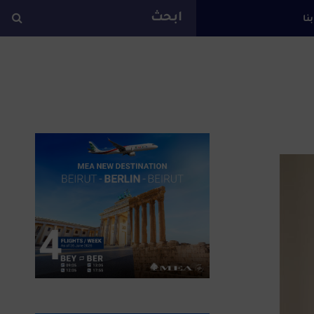
بنا
ة