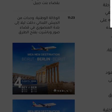
بقضاء بنت جبيل
رحلة
 هي
11:23
الوكالة الوطنية: وحدات من
ه على
الجيش اللبناني دخلت ليلا إلى
ده
بلدة المنصوري في قضاء
صور وباشرت بفتح الطرق
ة،
مود
ى
ق
خلية