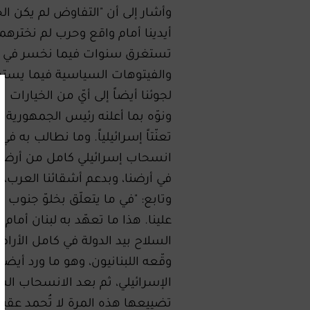
وأشار إلى أن "التفاوض لم يكن الخي
أيدينا أمام واقع وحرب لم نخترهما،
تستغرق سنوات فيما نخسر في أثن
والفيتوهات السياسية فيما يستمرّ
لجوئنا أيضاً إلى أيّ من الخيارات ا
ونوّه بما أعلنه رئيس الجمهورية
تعنّتاً إسرائيلياً. وما نطالب به 
انسحاب إسرائيلي كامل من أرضنا، 
في أرضنا، وبدعم أشقائنا العرب، وب
وتابع: "في ما يتعلّق بخلوّ جنو
السلاح بيد الدولة في كامل الأراضي
تضييعها هذه المرة لا تُحمد عقباه