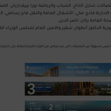
اتصالات شارل الحاج، الشباب والرياضة نورا بيرقداريان، الصن
ادارية فادي مكي، الأشغال العامة والنقل فايز رسامني، الز
صحة العامة ركان ناصر الدين.
رية الدكتور أنطوان شقير والأمين العام لمجلس الوزراء ال
Mus الإلكتروني إلى أنّه ليس مسؤولًا عن التعليقات التي ترده ويأمل من القرّاء الكرام الحفاظ على احترا