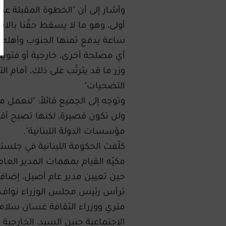
وأشار إلى أن "الخطوة المقبلة عم
أولى، وهو ما لا يسقط حقّنا بالا
ساعة يدفع ثمنها الجنوب وأهله.
أي مصلحة أخرى، خارجية أو فئوية
وزر ما قد يترتّب على ذلك، أمام الت
التضحيات".
وتوجه إلى الجميع قائلاً: "لنعمل 
ولن تكون قصيرة، لكنها تصبح أقص
مؤسسات الدولة اللبنانية".
كلّفت الحكومة اللبنانية في جلس
مكيّه القيام بمهمات المدير العام 
حين تعيين مدير عام أصيل، إضافة 
ترأس رئيس مجلس الوزراء نواف س
متري ووزراء الثقافة غسان سلامة
الاجتماعية حنين السيد، الخارجية 