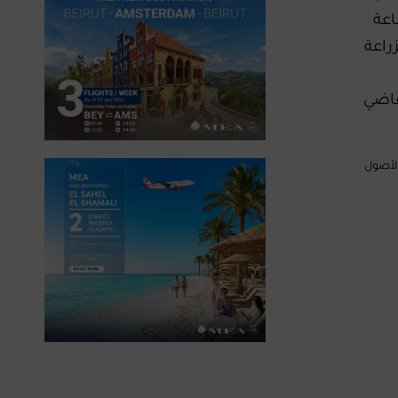
اعة
راعة
قاضي
م الأصول