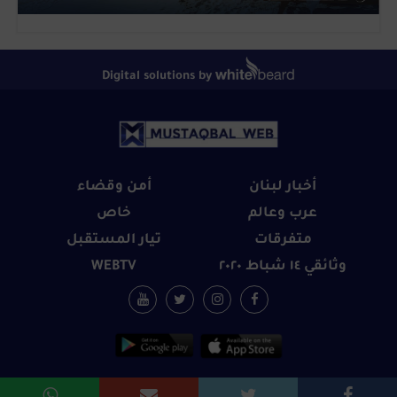
Digital solutions by
أخبار لبنان
أمن وقضاء
عرب وعالم
خاص
متفرقات
تيار المستقبل
وثائقي ١٤ شباط ٢٠٢٠
WEBTV