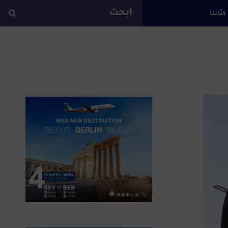
كتّابنا
ة