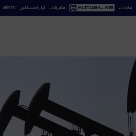
مقالات
متفرقات
تيار المستقبل
WEBTV
إقتصاد
فة بيروت
كتابنا
تواصل معنا
سياسة الخصوصي
ثقافة
تكنولوجيا
رياضة
سياحة
فن
مجتمع
منوعات
موضة
مواقع
إجتماعية