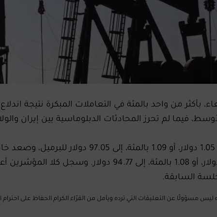
ء، بأكثر من واحد بالمئة في التعاملات المبكرة نتيجة اندلاع
وسط، فيما لم ‌تحرز المحادثات الدبلوماسية بين إيران والول
وازدادت العقود الآجلة لخام برنت 1.05 دولار، أو 1.09 بالمئة، إلى 97.05 دولار ل
تكساس الوسيط الأمريكي 1.01 دولار، أو 1.08 بالمئة، إلى 94.77 دولار. وسجل كلا المؤشري
لسة السابقة.
Mus الإلكتروني إلى أنّه ليس مسؤولًا عن التعليقات التي ترده ويأمل من القرّاء الكرام الحفاظ على احترا