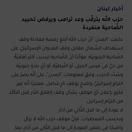
أخبار لبنان
حزب الله يترقّب وعد ترامب ويرفض تحييد
الضّاحية منفردة
علمت "المدن" أنّ حزب الله أبلغ رفضه معادلة وقف
استهداف الشّمال مقابل وقف العدوان الإسرائيليّ على
الضّاحية الجنوبيّة، مؤكّدًا أنّ الضّاحية ليست أكثر أهمّيّةً
من حيٍّ في ميس الجبل، أو النّبطيّة، أو أيّ بلدةٍ جنوبيّة.
وشدّد الحزب، وفق معلومات "المدن"، على أنّه يصرّ على
التزامٍ إسرائيليٍّ واضحٍ بوقف نارٍ شامل، معتبرًا أنّه غير
مُلزَمٍ بإعلان أيّ موقفٍ بشأن وقف إطلاق النّار قبل التأكّد
من التزام إسرائيل.
لا عودة إلى ما قبل الثّاني من آذار
وبحسب المعطيات، فإنّ موقف حزب الله لا يزال
واضحًا في رفض العودة إلى ما قبل الثّاني من آذار، بما