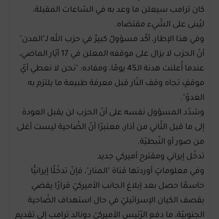
كان ترامب سيعلن ما وعد به في السّاعات المقبلة،
ليُبنى على الشّيء مقتضاه.
وفي هذا الإطار، أكّد مسؤولٌ كبيرٌ في حزب الله لـ"المدن"
أنّ الحزب لا يزال على موقفه المعلن في 17 أيّار الماضي،
عندما أُعلنت هدنة الـ45 يومًا، ومفاده: "نحن لا نعطي أيّ
موقفٍ تجاه وقف النّار قبل معرفة طبيعة ما يلتزم به
العدوّ".
وشدّد المسؤول نفسه على أنّ الحزب لن يقبل العودة
إلى ما قبل الثّاني من آذار، معتبرًا أنّ الضّاحية ليست أغلى
من صور أو النّبطيّة.
تدخّل إيراني ومقترح أميركي جديد
وفي معلوماتٍ أوردتها قناة "المنار"، فإنّ تدخّلًا إيرانيًّا
حاسمًا حصل بعد إبلاغ الجانب الأميركيّ قرارًا يقضي
بقصف الكيان الإسرائيليّ في حال استهداف الضّاحية
الجنوبيّة، ما دفع الرّئيس الأميركيّ دونالد ترامب إلى تقديم