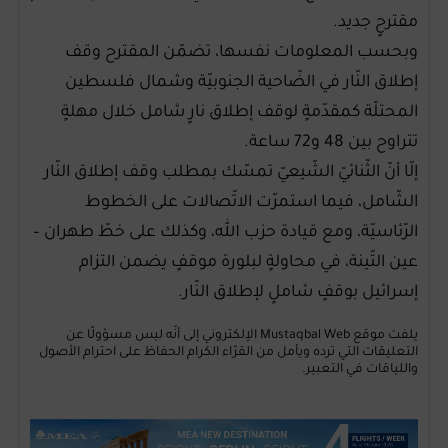
مقترحٍ جديد.
وبحسب المعلومات نفسها، تضمّن المقترح وقف
إطلاق النّار في الضّاحية الجنوبيّة وشمال فلسطين
المحتلّة كمقدّمةٍ لوقف إطلاق نارٍ شامل خلال مهلةٍ
تتراوح بين 48 و72 ساعة.
إلّا أنّ الثّنائيّ الشّيعيّ تمسّك بمطلب وقف إطلاق النّار
الشّامل، فيما استمرّت الاتّصالات على الخطوط
الرّئاسيّة، ومع قيادة حزب الله، وكذلك على خطّ طهران –
عين التّينة، في محاولةٍ لبلورة موقفٍ يضمن التزام
إسرائيل بوقفٍ شاملٍ لإطلاق النّار.
يلفت موقع Mustaqbal Web الإلكتروني إلى أنّه ليس مسؤولًا عن
التعليقات التي ترده ويأمل من القرّاء الكرام الحفاظ على احترام الأصول
واللياقات في التعبير.