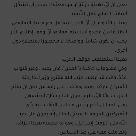
يعني أنّ أيّ تهدئةٍ جزئيّةٍ أو موضعيّة لا يمكن أن تشكّل
أساسًا لاتفاقٍ قابلٍ للتّنفيذ.
وتشير الأجواء إلى أنّ الحزب يتعامل مع مسار التّفاوض
انطلاقًا من قاعدةٍ أساسيّة، مفادها أنّ وقف إطلاق النّار
يجب أن يكون شاملًا وواضحًا، لا محصورًا بمنطقةٍ دون
أخرى.
بعبدا استطلعت موقف الحزب
وفي معلوماتٍ خاصّة بـ"المدن"، فإنّ بعبدا، وعبر قنواتٍ
عدّة، كانت قد أبلغت حزب الله مقترح وزير الخارجيّة
الأميركيّ ماركو روبيو، ووقفت على رأيه، من دون أن يقدّم
الحزب جوابًا لأيّ طرفٍ حول التزامٍ خطّيّ أو شفهيّ.
وفي المقابل، أبلغ رئيس مجلس النوّاب نبيه برّي
الأميركيّين الموقف المبدئيّ القائل إنّه يمون على حزب
الله متى التزمت إسرائيل، وهو ما فهمته بعبدا التزامًا،
وتعاملت معه على هذا الأساس.