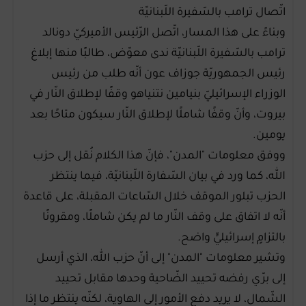
اتّصال ترامب بالسّفيرة اللّبنانيّة
وبناءً على هذا المسار، اتّصل الرّئيس الأميركيّ دونالد
ترامب بالسّفيرة اللّبنانيّة ندى معوّض، طالبًا منها إبلاغ
رئيس الجمهوريّة جوزاف عون أنّه طلب من رئيس
الوزراء الإسرائيليّ بنيامين نتنياهو وقفًا لإطلاق النّار في
بيروت، وأنّ وقفًا شاملًا لإطلاق النّار سيكون متاحًا بعد
يومين.
ووفق معلومات "المدن"، فإنّ هذا الكلام نُقل إلى حزب
الله، كما ورد في بيان السّفارة اللّبنانيّة، فيما ينتظر
الحزب تبلور الموقف خلال السّاعات المقبلة، على قاعدة
أنّه لا اتفاق على وقف النّار ما لم يكن شاملًا، ومقرونًا
بالتزامٍ إسرائيليٍّ واضح.
وتشير معلومات "المدن" إلى أنّ حزب الله، الذي أرسل
إلى برّي رفضه تحييد الضّاحية وحدها مقابل تحييد
الشّمال، لا يريد دفع الأمور إلى الهاوية، لكنّه ينتظر ما إذا