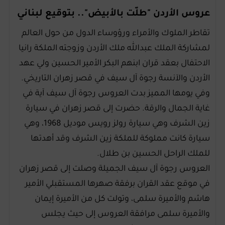
عروس الأردن "طلّت بالأبيض".. بتوقيع لبناني
تقاطر الملوك والأمراء ورؤوساء الدول من حول العالم
لمشاركة الملك عبدالله ملك الأردن وزوجته الملكة رانيا
الاحتفال بعقد قران ابنهم البكر الأمير الحسين ولي عهد
الأردن والآنسة رجوة آل سيف في قصر زهران التاريخي.
وفي يومها المميز بدت العروس رجوة آل سيف آية في
غاية الجمال والرقة. حضرت إلى قصر زهران في سيارة
زين الشرف وهي سيارة رولز رويس موديل 1968، وهي
سيارة كانت مملوكة للملكة زين الشرف وقد أهدتها
للملك الراحل الحسين بن طلال.
العروس رجوة آل سيف الجميلة وصلت إلى قصر زهران
في موقع عقد القران برفقة صهرها المستقبلي الأمير
هاشم والأميرة سلمى، وتولت كل من الأميرة إيمان
والأميرة سلمى مرافقة العروس إلى حيث يجلس