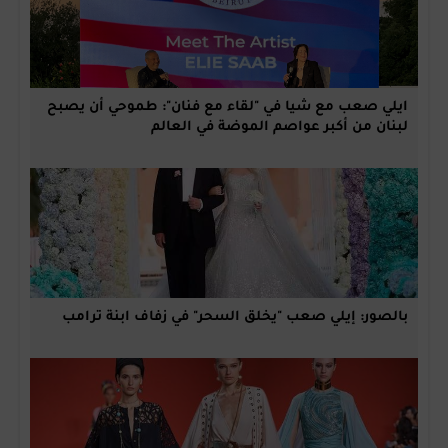
ايلي صعب مع شيا في "لقاء مع فنان": طموحي أن يصبح
لبنان من أكبر عواصم الموضة في العالم
بالصور: إيلي صعب "يخلق السحر" في زفاف ابنة ترامب