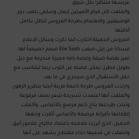
عريسها منتظرا بكل شوق.
والملفت كان قيام الأميرتين إيمان وسلمى بلعب دور
الوصيفتين والاهتمام بطرحة العروس لتظل بكامل
أناقتها.
العروس الجميلة اختارت كما ذكرت وسائل الإعلام
فستانا من إيلي صعب Elie Saab صمم خصيصاً لها،
تميز بقصة ضيقة وقصة ياقة مميزة منحرفة مع ذيل
طويل مطرز، يمكن فصله عن الثوب ربما ليتناسب مع
حفل الاستقبال الذي سيجري في ما بعد.
وارتدت العروس طرحة ناعمة مزينة أيضا بتطريز الزهور،
والملفت أنها اعتمدت تسريحة شعر نصف مرفوعة
وثبتت طرحتها بتاج ناعم مرصع بالألماس، وأكملت
إطلالتها بأقراط مرصعة بالألماس أطّرت وجهها
الجميل، الذي أبرزت ملامحه باعتماد ماكياج غلامور أنيق.
وانتعلت في قدميها حذاء مفلطح يشهد على أنها