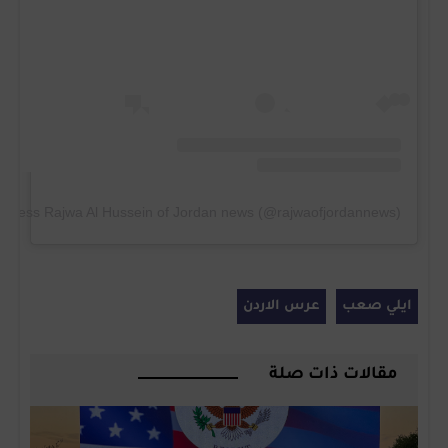
rincess Rajwa Al Hussein of Jordan news (@rajwaofjordannews)
ايلي صعب
عرس الاردن
مقالات ذات صلة