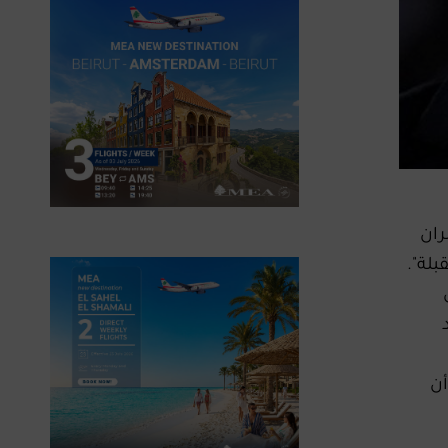
حر​ ​جبران
لة".
أن