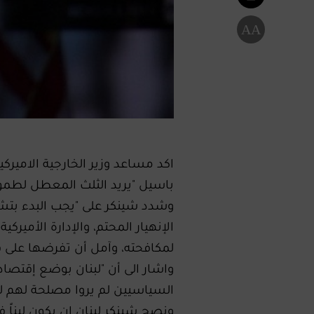
A
A
باسيل "يريد الثلث المعطل لطموح
وشدد شينكر على "يجب البدء بتشكي
الإنهيار المحتم، و​الإدارة الأميرك
لمكافحته، وآمل أن تفرضها على ق
واشار الى أن "لبنان بوضع إقتصاد
السياسيين لم يروا مصلحة لهم ل
ونصح شينكر لبنان ان يكون ليناً 