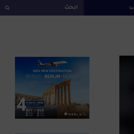
بنا
ة