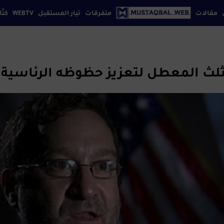
مقالات
متفرقات
تيار المستقبل
WEBTV
كتّا
إقتصاد
افة بيروت
كتابنا
تواصل معنا
سياسة الخصوصي
ثقافة
تكنولوجيا
ثلث المعطل لتعزيز حظوظه الرئاسية
رياضة
سياحة
فن
مجتمع
منوعات
موضة
مواقع
إجتماعية