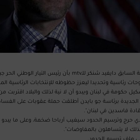
اكد مساعد وزير الخارجية الاميركية السابق دايفيد شنكر للـmtv بأن رئيس ​التيار الوطني ال
ات رئاسية وتحديدا ليعزز حظوظه للإنتخابات الرئاسية المقب
ل حكومة في لبنان ويبدو أن لا نية لذلك والبلاد اقتربت من
ية​ الجديدة برئاسة ​جو بايدن​ أطلقت حملة عقوبات على ​الفساد​
ادة فاسدين في لبنان".
ي حرج و​ترسيم الحدود​ سيغيب أرباحا ضخمة، وعلى ما يبدو 
ذلك لا يتساهلون بالمفاوضات".
في ملف ترسيم الحدود.