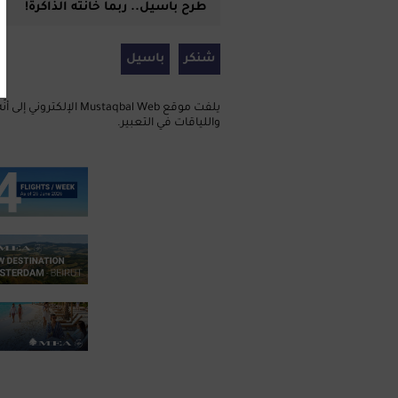
طرح باسيل.. ربما خانته الذاكرة!‏
شنكر
باسيل
يلفت موقع taqbal Web
واللياقات في التعبير.