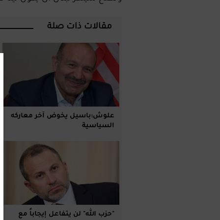
مقالات ذات صلة
علوش:باسيل يخوض آخر معاركه
السياسية
‏"حزب الله" لن يتفاعل إيجاباً مع