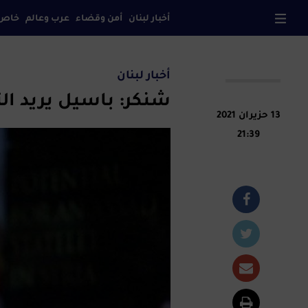
أخبار لبنان
أمن وقضاء
عرب وعالم
خاص
صح
أخبار لبنان
شنكر: باسيل يريد ال
13 حزيران 2021
21:39