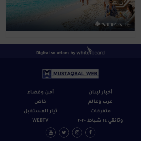
Digital solutions by
أخبار لبنان
أمن وقضاء
عرب وعالم
خاص
متفرقات
تيار المستقبل
وثائقي ١٤ شباط ٢٠٢٠
WEBTV